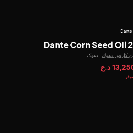
Dante 
Dante Corn Seed Oil 2
ن كارفور دهوك
·
دهوک
13,2 د.ع
وفر