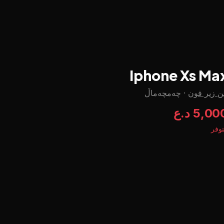
Iphone Xs Ma
ن زير فون
·
چه‌مچه‌ماڵ
5,0 د.ع
وفر