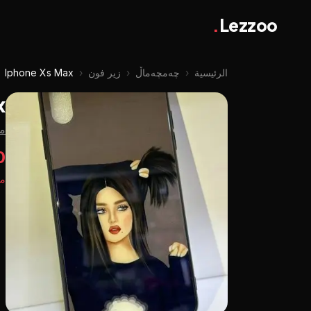
.
Lezzoo
الرئيسية
‹
چه‌مچه‌ماڵ
‹
زير فون
‹
Iphone Xs Max
x
م
00
مت