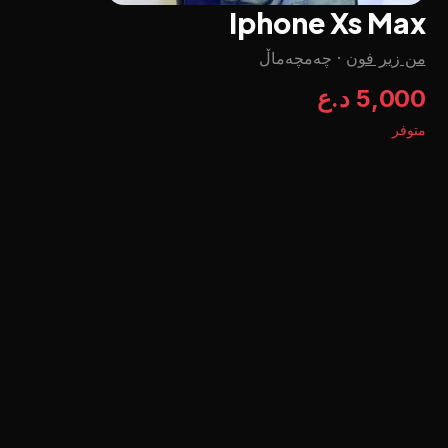
Iphone Xs Max
من زير فون
·
چه‌مچه‌ماڵ
5,000 د.ع
متوفر