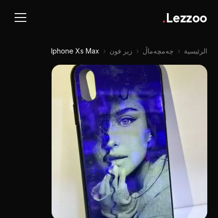
.
Lezzoo
الرئيسية
‹
چه‌مچه‌ماڵ
‹
زير فون
‹
Iphone Xs Max