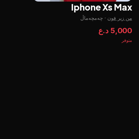
Iphone Xs Max
من زير فون
·
چه‌مچه‌ماڵ
5,000 د.ع
متوفر