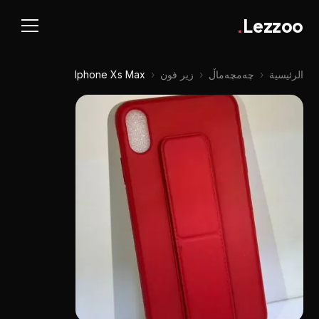
.
Lezzoo
الرئيسية
‹
چه‌مچه‌ماڵ
‹
زير فون
‹
Iphone Xs Max