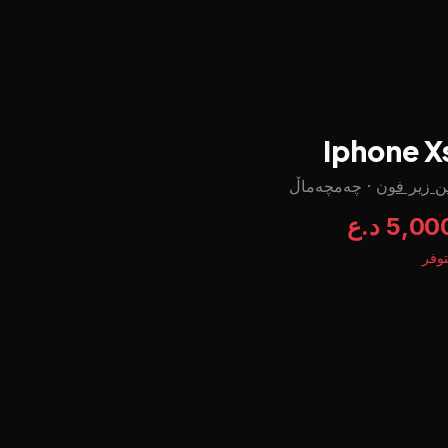
Iphone X
ن زير فون
·
چه‌مچه‌ماڵ
5,0 د.ع
وفر