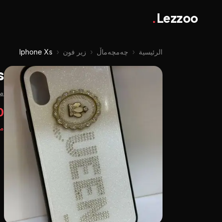
.
Lezzoo
الرئيسية
‹
چه‌مچه‌ماڵ
‹
زير فون
‹
Iphone Xs
s
م
00
مت