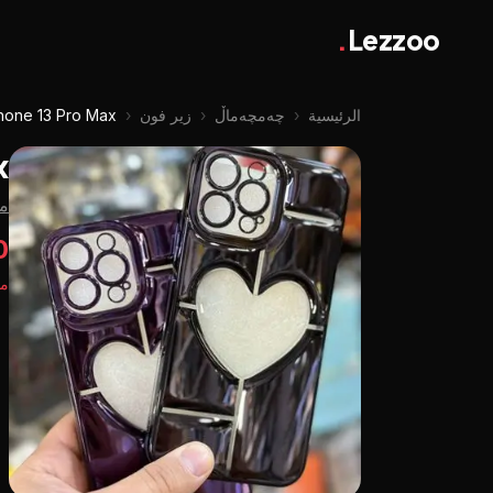
.
Lezzoo
الرئيسية
‹
چه‌مچه‌ماڵ
‹
زير فون
‹
hone 13 Pro Max
x
م
00
مت