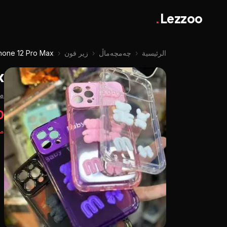
.
Lezzoo
الرئيسية
‹
چه‌مچه‌ماڵ
‹
زير فون
‹
hone 12 Pro Max
x
م
00
مت