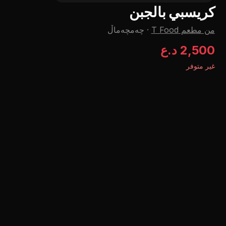
كريسبي بالجبن
من مطعم T Food
·
چه‌مچه‌ماڵ
2,500 د.ع
غير متوفر