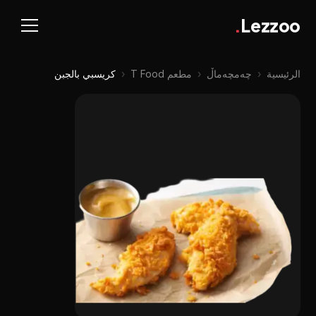
.
Lezzoo
الرئيسية
‹
چه‌مچه‌ماڵ
‹
مطعم T Food
‹
كريسبي بالجبن