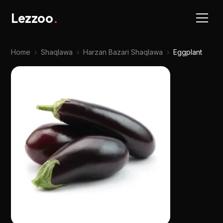
Lezzoo
.
Home
›
Shaqlawa
›
Harzan Bazari Shaqlawa
›
Eggplant